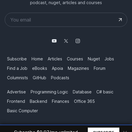
podcast, nuget, articles and courses
Subscribe
Home
Articles
Courses
Nuget
Jobs
Find a Job
eBooks
Apoia
Magazines
Forum
Columnists
GitHub
Podcasts
Advertise
Programming Logic
Database
C# basic
Frontend
Backend
Finances
Office 365
Basic Computer
© All rights reserved. Made by
Mauricio Junior