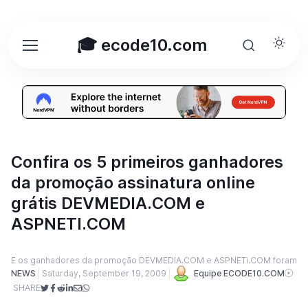
🎓 ecode10.com
Confira os 5 primeiros ganhadores
da promoção assinatura online
grátis DEVMEDIA.COM e
ASPNETI.COM
E os ganhadores da promoção DEVMEDIA.COM e ASPNETi.COM foram
NEWS
Saturday, September 19, 2009
Equipe ECODE10.COM
SHARE