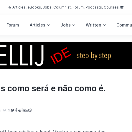
🔥 Articles, eBooks, Jobs, Columnist, Forum, Podcasts, Courses 🎓
Forum
Articles
Jobs
Written
Commu
s como será e não como é.
SHARE
ft bem criativa e legal. Mostra o que pensa das