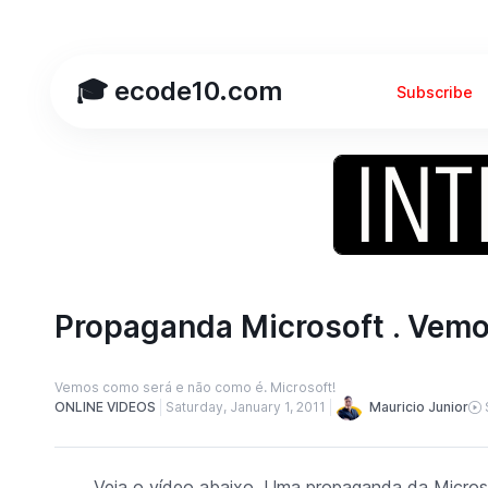
🎓 ecode10.com
Subscribe
Propaganda Microsoft . Vemo
Vemos como será e não como é. Microsoft!
Mauricio Junior
ONLINE VIDEOS
Saturday, January 1, 2011
Veja o vídeo abaixo. Uma propaganda da Microso