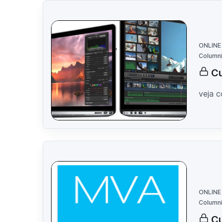
ONLINE
Columni
C
veja 
ONLINE
Columni
Cu