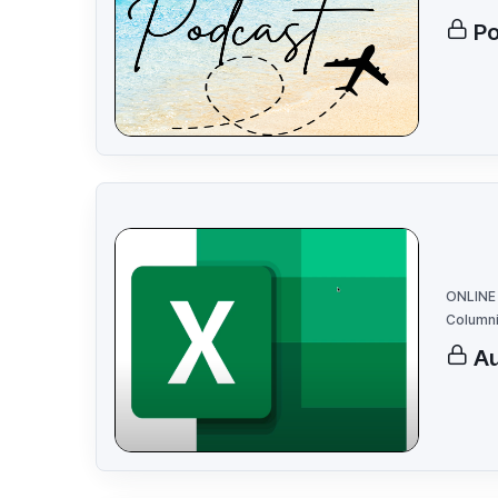
Po
ONLINE
Columni
Au