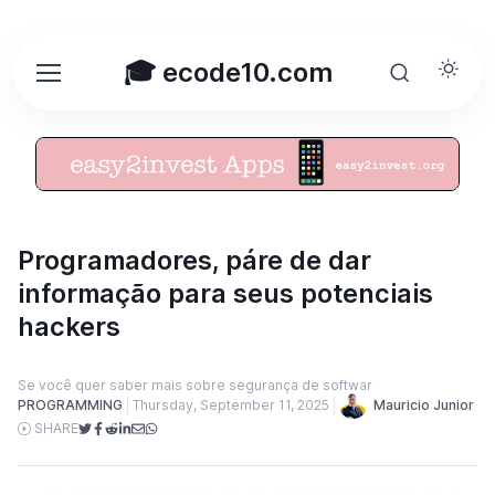
🎓 ecode10.com
Programadores, páre de dar
informação para seus potenciais
hackers
Se você quer saber mais sobre segurança de softwar
Mauricio Junior
PROGRAMMING
Thursday, September 11, 2025
SHARE