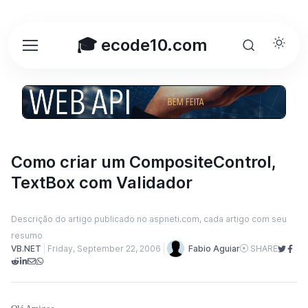
🎓 ecode10.com
Como criar um CompositeControl,
TextBox com Validador
Descrição do artigo publicado no aspneti.com, cada artigo com seu
resumo
VB.NET
Friday, September 22, 2006
Fabio Aguiar
SHARE