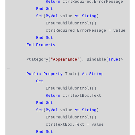
Return
ctrlRequired.ErrorMessage
End
Get
Set
(
ByVal
value
As
String
)
EnsureChildControls()
ctrlRequired.ErrorMessage = value
End
Set
End
Property
<Category(
"Appearance"
), Bindable(
True
)>
_
Public
Property
Text()
As
String
Get
EnsureChildControls()
Return
ctrlTextBox.Text
End
Get
Set
(
ByVal
value
As
String
)
EnsureChildControls()
ctrlTextBox.Text = value
End
Set