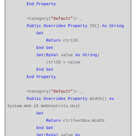
End
Property
<Category(
"Default"
)> _
Public
Overrides
Property
ID()
As
String
Get
Return
ctrlID
End
Get
Set
(
ByVal
value
As
String
)
ctrlID = value
End
Set
End
Property
<Category(
"Default"
)> _
Public
Overrides
Property
Width()
As
System.Web.UI.WebControls.Unit
Get
Return
ctrlTextBox.Width
End
Get
Set
(
ByVal
value
As