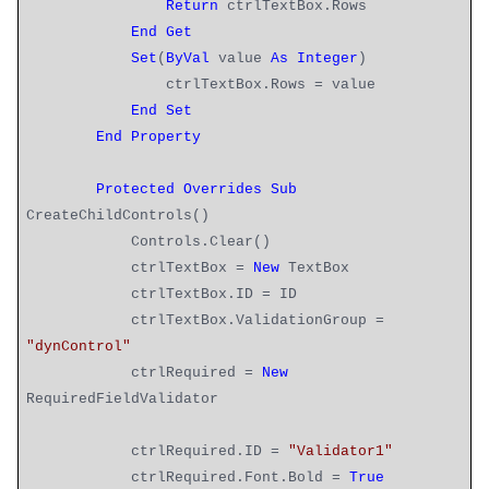
Return
ctrlTextBox.Rows
End
Get
Set
(
ByVal
value
As
Integer
)
ctrlTextBox.Rows = value
End
Set
End
Property
Protected
Overrides
Sub
CreateChildControls()
Controls.Clear()
ctrlTextBox =
New
TextBox
ctrlTextBox.ID = ID
ctrlTextBox.ValidationGroup =
"dynControl"
ctrlRequired =
New
RequiredFieldValidator
ctrlRequired.ID =
"Validator1"
ctrlRequired.Font.Bold =
True