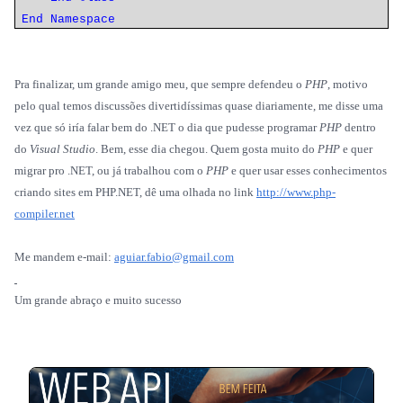
End
Namespace
Pra finalizar, um grande amigo meu, que sempre defendeu o
PHP
, motivo
pelo qual temos discussões divertidíssimas quase diariamente, me disse uma
vez que só iría falar bem do .NET o dia que pudesse programar
PHP
dentro
do
Visual Studio
. Bem, esse dia chegou. Quem gosta muito do
PHP
e quer
migrar pro .NET, ou já trabalhou com o
PHP
e quer usar esses conhecimentos
criando sites em PHP.NET, dê uma olhada no link
http://www.php-
compiler.net
Me mandem e-mail:
aguiar.fabio@gmail.com
Um grande abraço e muito sucesso