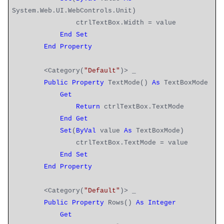
System.Web.UI.WebControls.Unit)
ctrlTextBox.Width = value
End
Set
End
Property
<Category(
"Default"
)> _
Public
Property
TextMode()
As
TextBoxMode
Get
Return
ctrlTextBox.TextMode
End
Get
Set
(
ByVal
value
As
TextBoxMode)
ctrlTextBox.TextMode = value
End
Set
End
Property
<Category(
"Default"
)> _
Public
Property
Rows()
As
Integer
Get