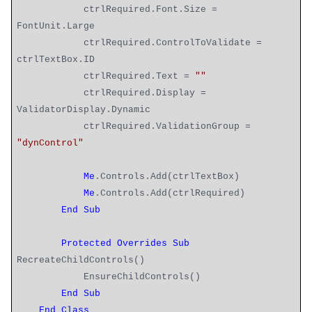
ctrlRequired.Font.Size =
FontUnit.Large
ctrlRequired.ControlToValidate =
ctrlTextBox.ID
ctrlRequired.Text =
""
ctrlRequired.Display =
ValidatorDisplay.Dynamic
ctrlRequired.ValidationGroup =
"dynControl"
Me
.Controls.Add(ctrlTextBox)
Me
.Controls.Add(ctrlRequired)
End
Sub
Protected
Overrides
Sub
RecreateChildControls()
EnsureChildControls()
End
Sub
End
Class