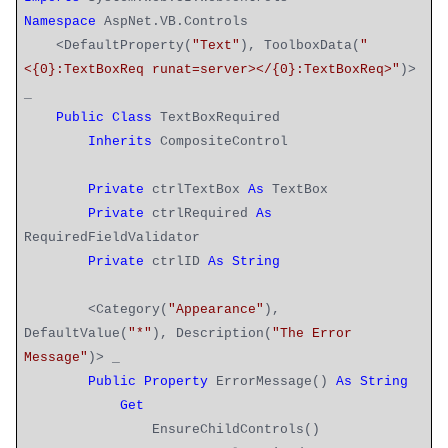
Namespace
AspNet.VB.Controls
<DefaultProperty(
"Text"
), ToolboxData(
"
<{0}:TextBoxReq runat=server></{0}:TextBoxReq>"
)>
_
Public
Class
TextBoxRequired
Inherits
CompositeControl
Private
ctrlTextBox
As
TextBox
Private
ctrlRequired
As
RequiredFieldValidator
Private
ctrlID
As
String
<Category(
"Appearance"
),
DefaultValue(
"*"
), Description(
"The Error
Message"
)> _
Public
Property
ErrorMessage()
As
String
Get
EnsureChildControls()