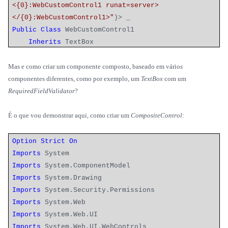
<{0}:WebCustomControl1 runat=server>
</{0}:WebCustomControl1>"
)> _
Public
Class
WebCustomControl1
Inherits
TextBox
Mas e como criar um componente composto, baseado em vários
componentes diferentes, como por exemplo, um
TextBox
com um
RequiredFieldValidator
?
É o que vou demonstrar aqui, como criar um
CompositeControl
:
Option
Strict
On
Imports
System
Imports
System.ComponentModel
Imports
System.Drawing
Imports
System.Security.Permissions
Imports
System.Web
Imports
System.Web.UI
Imports
System.Web.UI.WebControls