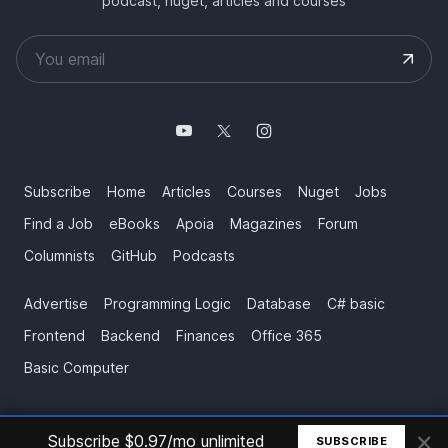
podcast, nuget, articles and courses
Subscribe
Home
Articles
Courses
Nuget
Jobs
Find a Job
eBooks
Apoia
Magazines
Forum
Columnists
GitHub
Podcasts
Advertise
Programming Logic
Database
C# basic
Frontend
Backend
Finances
Office 365
Basic Computer
×
© All rights reserved. Made by
Mauricio Junior
Subscribe $0.97/mo unlimited
SUBSCRIBE