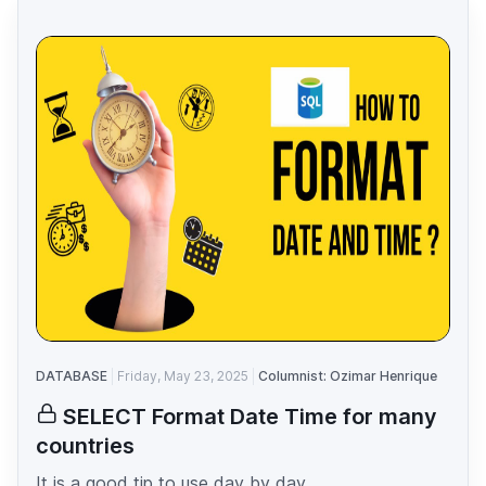
DATABASE
Friday, May 23, 2025
Columnist: Ozimar Henrique
SELECT Format Date Time for many
countries
It is a good tip to use day by day